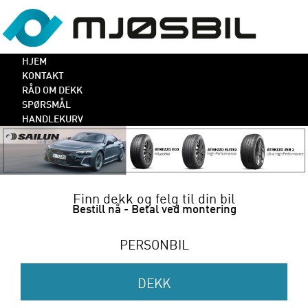
HJEM
KONTAKT
RÅD OM DEKK
SPØRSMÅL
HANDLEKURV
Finn dekk og felg til din bil
Bestill nå - Betal ved montering
PERSONBIL
DEKK